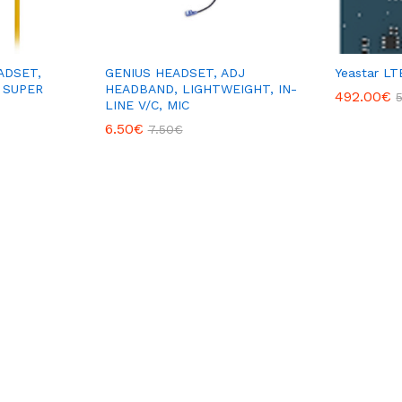
ADSET,
GENIUS HEADSET, ADJ
Yeastar L
 SUPER
HEADBAND, LIGHTWEIGHT, IN-
492.00
€
LINE V/C, MIC
6.50
€
7.50
€