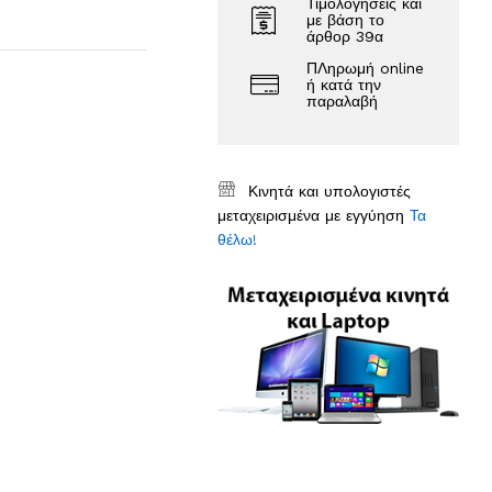
Τιμολογήσεις και
με βάση το
άρθορ 39α
ΠΛηρωμή online
ή κατά την
παραλαβή
Κινητά και υπολογιστές
μεταχειρισμένα με εγγύηση
Τα
θέλω!