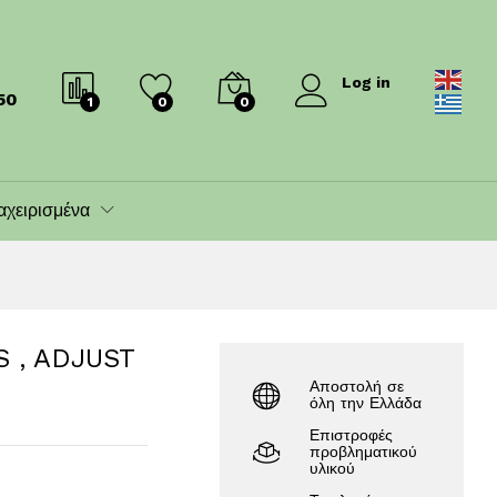
47.00
€
54.00
€
Log in
50
1
0
0
αχειρισμένα
 , ADJUST
Αποστολή σε
όλη την Ελλάδα
Επιστροφές
προβληματικού
υλικού