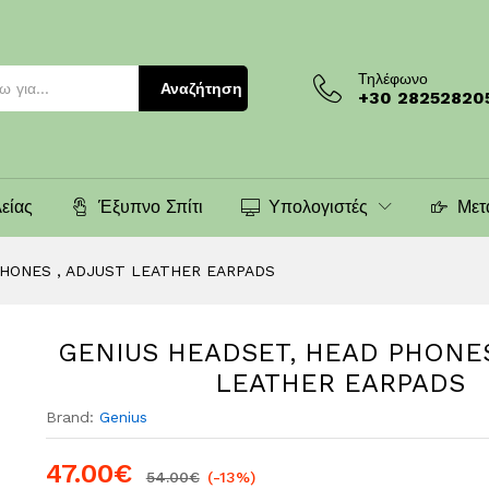
 ADJUST LEATHER EARPADS
Τηλέφωνο
Αναζήτηση
+30 28252820
είας
Έξυπνο Σπίτι
Υπολογιστές
Μετ
PHONES , ADJUST LEATHER EARPADS
GENIUS HEADSET, HEAD PHONES
LEATHER EARPADS
Brand:
Genius
47.00
€
54.00
€
(-13%)