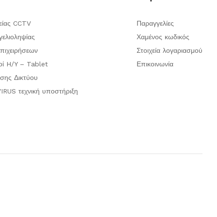
είας CCTV
Παραγγελίες
ελιοληψίας
Χαμένος κωδικός
πιχειρήσεων
Στοιχεία λογαριασμού
οί H/Y – Tablet
Επικοινωνία
σης Δικτύου
IRUS τεχνική υποστήριξη