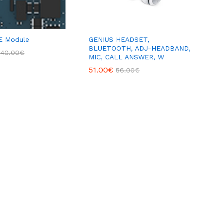
TE Module
GENIUS HEADSET,
BLUETOOTH, ADJ-HEADBAND,
540.00
€
MIC, CALL ANSWER, W
51.00
€
56.00
€