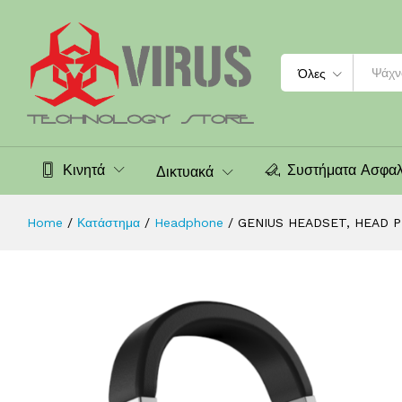
GENIUS HEADSET, HEAD PHONES ,
Περιγραφή
Αξιολογήσεις (0)
Search
Όλες
Κινητά
Συστήματα Ασφαλ
Δικτυακά
Home
/
Κατάστημα
/
Headphone
/
GENIUS HEADSET, HEAD 