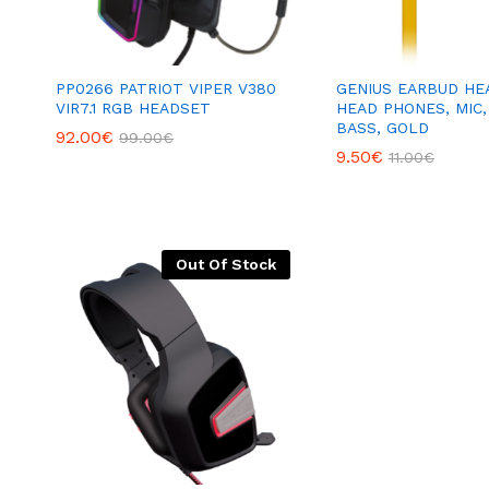
PP0266 PATRIOT VIPER V380
GENIUS EARBUD HE
VIR7.1 RGB HEADSET
HEAD PHONES, MIC,
BASS, GOLD
92.00
€
99.00
€
9.50
€
11.00
€
Out Of Stock