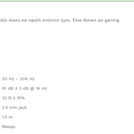
άζει άνεση και υψηλή ποιότητα ήχου. Είναι ιδανικό για gaming.
20 Hz – 20K Hz
91 dB ± 3 dB @ 1K Hz
32 Ω ± 15%
3.5 mm jack
1.5 m
Μαύρο