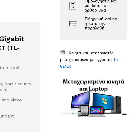
Τιμολογήσεις και
με βάση το
άρθορ 39α
ΠΛηρωμή online
ή κατά την
παραλαβή
Gigabit
T (TL-
Κινητά και υπολογιστές
μεταχειρισμένα με εγγύηση
Τα
θέλω!
h a total
N, Port Security
ment
 and video
undant