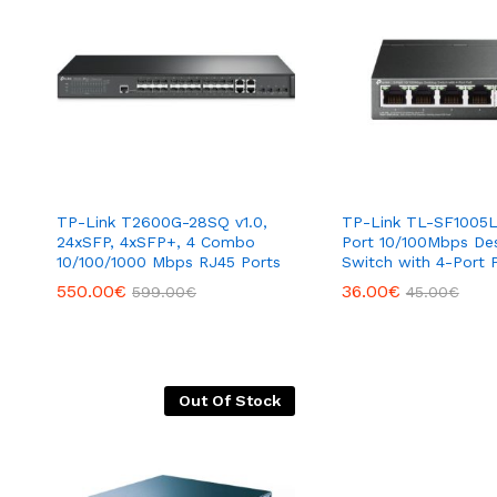
TP-Link T2600G-28SQ v1.0,
TP-Link TL-SF1005LP
24xSFP, 4xSFP+, 4 Combo
Port 10/100Mbps De
10/100/1000 Mbps RJ45 Ports
Switch with 4-Port 
550.00
€
36.00
€
599.00
€
45.00
€
Out Of Stock