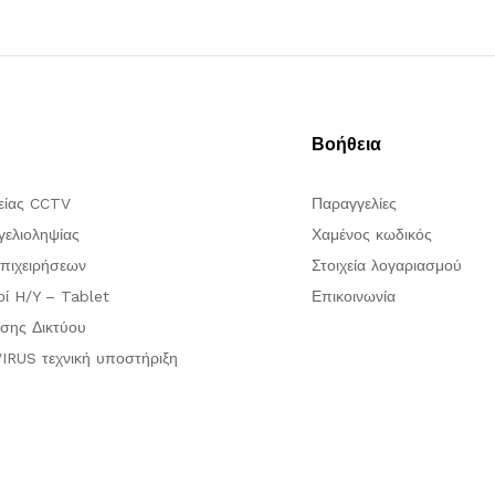
Βοήθεια
είας CCTV
Παραγγελίες
ελιοληψίας
Χαμένος κωδικός
πιχειρήσεων
Στοιχεία λογαριασμού
οί H/Y – Tablet
Επικοινωνία
σης Δικτύου
IRUS τεχνική υποστήριξη