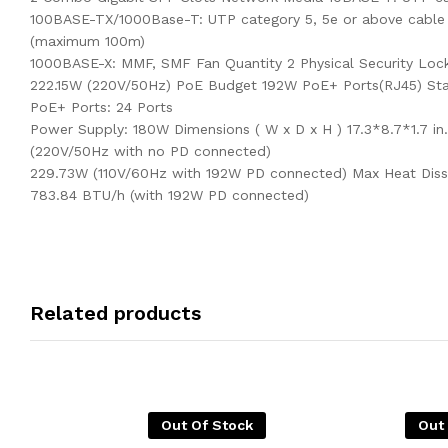
100BASE-TX/1000Base-T: UTP category 5, 5e or above cable
(maximum 100m)
1000BASE-X: MMF, SMF Fan Quantity 2 Physical Security L
222.15W (220V/50Hz) PoE Budget 192W PoE+ Ports(RJ45) Sta
PoE+ Ports: 24 Ports
Power Supply: 180W Dimensions ( W x D x H ) 17.3*8.7*1.7
(220V/50Hz with no PD connected)
229.73W (110V/60Hz with 192W PD connected) Max Heat Diss
783.84 BTU/h (with 192W PD connected)
Related products
Out Of Stock
Out