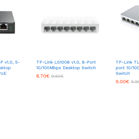
 v1.0, 5-
TP-Link LS1008 v1.0, 8-Port
TP-Link TL
sktop
10/100Mbps Desktop Switch
port 10/10
PoE
Switch
8.70
€
9.50
€
9.00
€
9.9