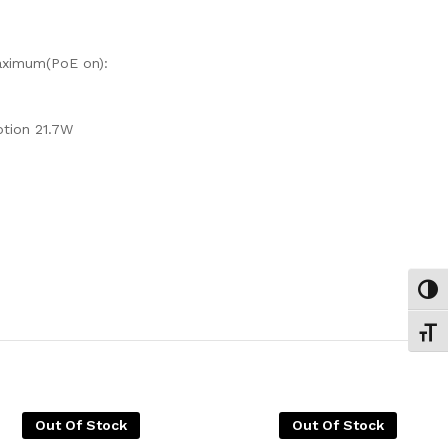
aximum(PoE on):
tion 21.7W
Εναλ
Εναλ
Out Of Stock
Out Of Stock