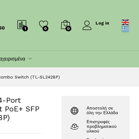
220.00
€
239.00
€
Log in
50
1
0
0
αχειρισμένα
 Combo Switch (TL-SL2428P)
4-Port
rt PoE+ SFP
Αποστολή σε
όλη την Ελλάδα
8P)
Επιστροφές
προβληματικού
υλικού