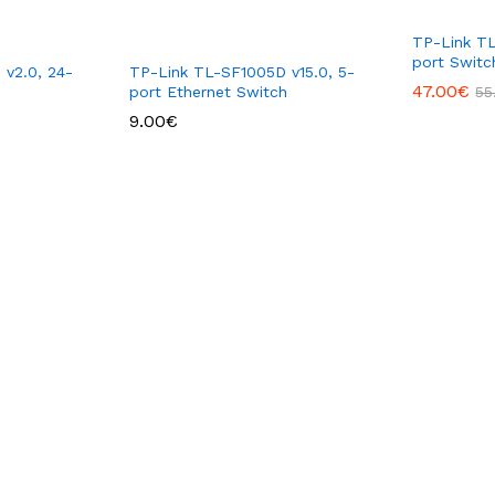
TP-Link TL
port Switc
v2.0, ​24-
TP-Link TL-SF1005D v15.0, 5-
47.00
€
port Ethernet Switch
55
9.00
€