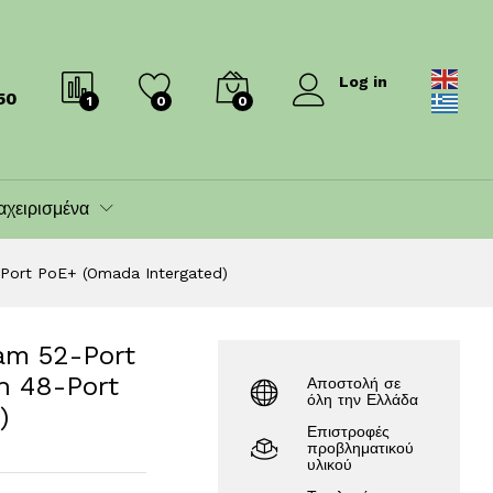
589.00
€
640.00
€
Log in
50
1
0
0
αχειρισμένα
-Port PoE+ (Omada Intergated)
am 52-Port
h 48-Port
Αποστολή σε
όλη την Ελλάδα
)
Επιστροφές
προβληματικού
υλικού