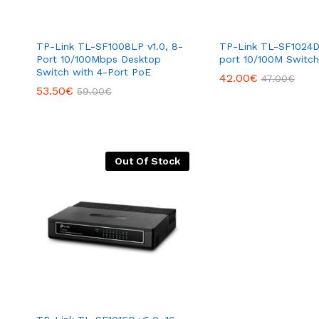
TP-Link TL-SF1008LP v1.0, 8-
TP-Link TL-SF1024D 
Port 10/100Mbps Desktop
port 10/100M Switch
Switch with 4-Port PoE
42.00
€
47.00
€
53.50
€
59.00
€
Out Of Stock