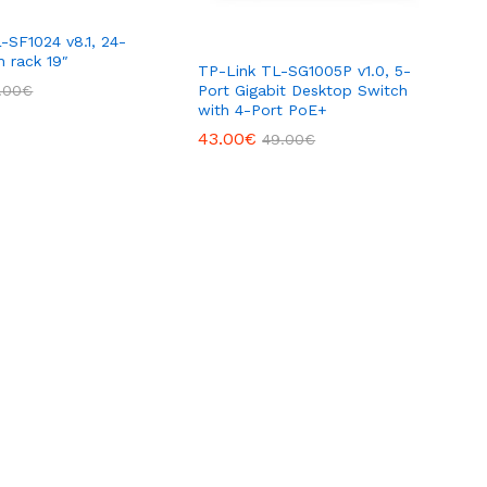
-SF1024 v8.1, 24-
h rack 19″
TP-Link TL-SG1005P v1.0, ​5-
Port Gigabit Desktop Switch
.00
€
with 4-Port PoE+
43.00
€
49.00
€