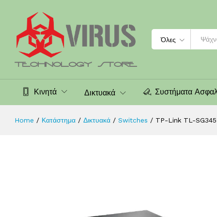
Intergated)
Περιγραφή
Χαρακτηριστικά
Αξιολογήσεις (0
Search
Όλες
Κινητά
Συστήματα Ασφαλ
Δικτυακά
Home
/
Κατάστημα
/
Δικτυακά
/
Switches
/
TP-Link TL-SG3452