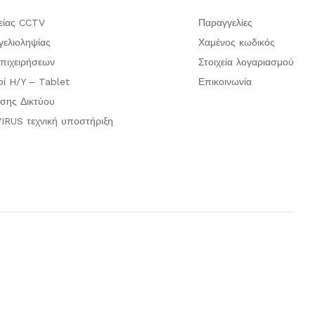
είας CCTV
Παραγγελίες
ελιοληψίας
Χαμένος κωδικός
πιχειρήσεων
Στοιχεία λογαριασμού
οί H/Y – Tablet
Επικοινωνία
σης Δικτύου
IRUS τεχνική υποστήριξη