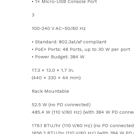
• 1× Micro-USB Console Port
3
100-240 V AC~50/60 Hz
• Standard: 802.3at/af compliant
• PoE+ Ports: 48 Ports, up to 30 W per port
• Power Budget: 384 W
17.3 × 13.0 × 1.7 in.
(440 × 330 × 44 mm)
Rack Mountable
52.5 W (no PD connected)
485.4 W (110 V/60 Hz) (with 384 W PD conne
179.1 BTU/hr (110 V/60 Hz) (no PD connected
1656.2 BTU/hr (110 V/60 Hz) (with 384 W PD