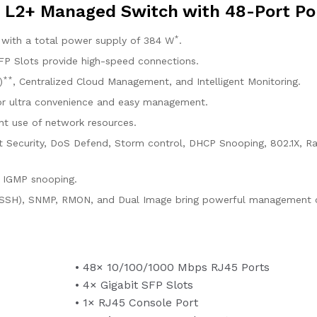
t L2+ Managed Switch with 48-Port P
*
with a total power supply of 384 W
.
SFP Slots provide high-speed connections.
**
)
, Centralized Cloud Management, and Intelligent Monitoring.
r ultra convenience and easy management.
ient use of network resources.
rt Security, DoS Defend, Storm control, DHCP Snooping, 802.1X, R
d IGMP snooping.
 SSH), SNMP, RMON, and Dual Image bring powerful management ca
• 48× 10/100/1000 Mbps RJ45 Ports
• 4× Gigabit SFP Slots
• 1× RJ45 Console Port