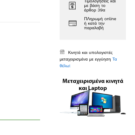
Τιμολογήσεις και
με βάση το
άρθορ 39α
ΠΛηρωμή online
ή κατά την
παραλαβή
Κινητά και υπολογιστές
μεταχειρισμένα με εγγύηση
Τα
θέλω!