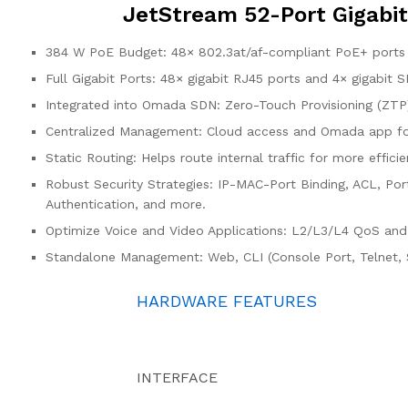
JetStream 52-Port Gigabi
384 W PoE Budget: 48× 802.3at/af-compliant PoE+ ports 
Full Gigabit Ports: 48× gigabit RJ45 ports and 4× gigabit 
Integrated into Omada SDN: Zero-Touch Provisioning (ZTP
Centralized Management: Cloud access and Omada app fo
Static Routing: Helps route internal traffic for more effic
Robust Security Strategies: IP-MAC-Port Binding, ACL, Po
Authentication, and more.
Optimize Voice and Video Applications: L2/L3/L4 QoS an
Standalone Management: Web, CLI (Console Port, Telnet,
HARDWARE FEATURES
INTERFACE