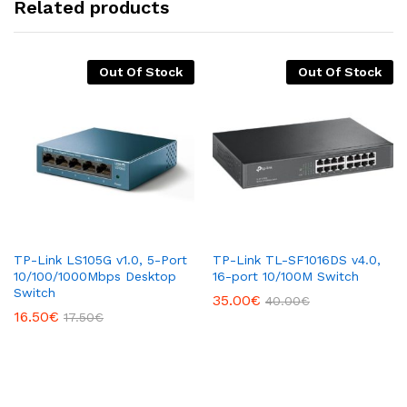
Related products
Out Of Stock
Out Of Stock
TP-Link LS105G v1.0, 5-Port
TP-Link TL-SF1016DS v4.0, ​
10/100/1000Mbps Desktop
16-port 10/100M Switch
Switch
35.00
€
40.00
€
16.50
€
17.50
€