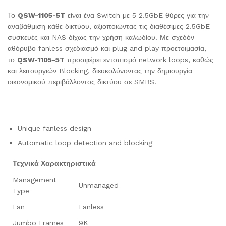
Το
QSW-1105-5T
είναι ένα Switch με 5 2.5GbE θύρες για την
αναβάθμιση κάθε δικτύου, αξιοποιώντας τις διαθέσιμες 2.5GbE
συσκευές και NAS δίχως την χρήση καλωδίου. Με σχεδόν-
αθόρυβο fanless σχεδιασμό και plug and play προετοιμασία,
το
QSW-1105-5T
προσφέρει εντοπισμό network loops, καθώς
και λειτουργιών Blocking, διευκολύνοντας την δημιουργία
οικονομικού περιβάλλοντος δικτύου σε SMBS.
Unique fanless design
Automatic loop detection and blocking
Τεχνικά Χαρακτηριστικά
Management
Unmanaged
Type
Fan
Fanless
Jumbo Frames
9K