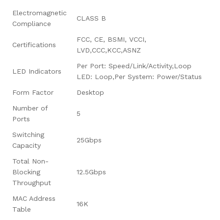
Electromagnetic
CLASS B
Compliance
FCC, CE, BSMI, VCCI,
Certifications
LVD,CCC,KCC,ASNZ
Per Port: Speed/Link/Activity,Loop
LED Indicators
LED: Loop,Per System: Power/Status
Form Factor
Desktop
Number of
5
Ports
Switching
25Gbps
Capacity
Total Non-
Blocking
12.5Gbps
Throughput
MAC Address
16K
Table