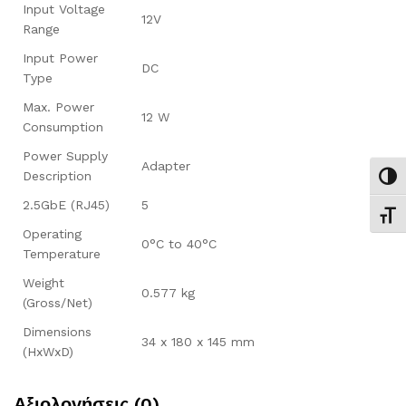
Input Voltage
12V
Range
Input Power
DC
Type
Max. Power
12 W
Consumption
Power Supply
Adapter
Description
Εναλ
2.5GbE (RJ45)
5
Εναλ
Operating
0°C to 40°C
Temperature
Weight
0.577 kg
(Gross/Net)
Dimensions
34 x 180 x 145 mm
(HxWxD)
Αξιολογήσεις (0)