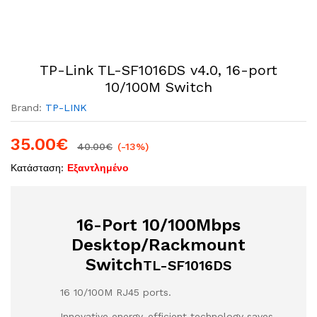
TP-Link TL-SF1016DS v4.0, ​16-port
10/100M Switch
Brand:
TP-LINK
35.00
€
40.00
€
(-13%)
Κατάσταση:
Εξαντλημένο
16-Port 10/100Mbps
Desktop/Rackmount
Switch
TL-SF1016DS
16 10/100M RJ45 ports.
Innovative energy-efficient technology saves