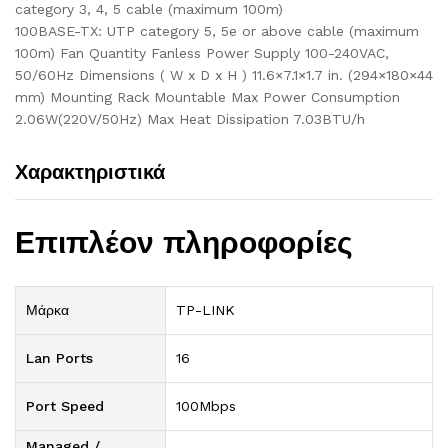
category 3, 4, 5 cable (maximum 100m)
100BASE-TX: UTP category 5, 5e or above cable (maximum
100m) Fan Quantity Fanless Power Supply 100-240VAC,
50/60Hz Dimensions ( W x D x H ) 11.6×7.1×1.7 in. (294×180×44
mm) Mounting Rack Mountable Max Power Consumption
2.06W(220V/50Hz) Max Heat Dissipation 7.03BTU/h
Χαρακτηριστικά
Επιπλέον πληροφορίες
Μάρκα
TP-LINK
Lan Ports
16
Port Speed
100Mbps
Managed /